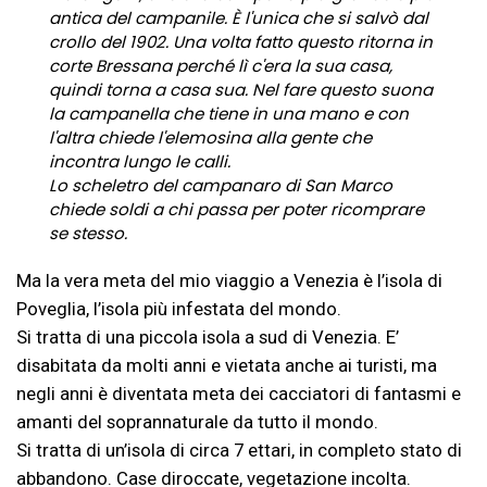
antica del campanile. È l'unica che si salvò dal
crollo del 1902. Una volta fatto questo ritorna in
corte Bressana perché lì c'era la sua casa,
quindi torna a casa sua. Nel fare questo suona
la campanella che tiene in una mano e con
l'altra chiede l'elemosina alla gente che
incontra lungo le calli.
Lo scheletro del campanaro di San Marco
chiede soldi a chi passa per poter ricomprare
se stesso.
Ma la vera meta del mio viaggio a Venezia è l’isola di
Poveglia, l’isola più infestata del mondo.
Si tratta di una piccola isola a sud di Venezia. E’
©
Leggendemetropolitane.net
. All Rights Reserved.
disabitata da molti anni e vietata anche ai turisti, ma
Illustrazioni ©
Danilo "Sailor Danny" Mancini
negli anni è diventata meta dei cacciatori di fantasmi e
amanti del soprannaturale da tutto il mondo.
Si tratta di un’isola di circa 7 ettari, in completo stato di
abbandono. Case diroccate, vegetazione incolta.