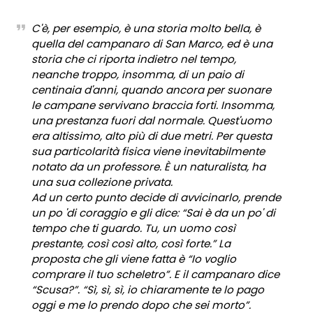
C'è, per esempio, è una storia molto bella, è
quella del campanaro di San Marco, ed è una
storia che ci riporta indietro nel tempo,
neanche troppo, insomma, di un paio di
centinaia d'anni, quando ancora per suonare
le campane servivano braccia forti. Insomma,
una prestanza fuori dal normale. Quest'uomo
era altissimo, alto più di due metri. Per questa
sua particolarità fisica viene inevitabilmente
notato da un professore. È un naturalista, ha
una sua collezione privata.
Ad un certo punto decide di avvicinarlo, prende
un po 'di coraggio e gli dice: “Sai è da un po' di
tempo che ti guardo. Tu, un uomo così
prestante, così così alto, così forte.” La
proposta che gli viene fatta è “Io voglio
comprare il tuo scheletro”. E il campanaro dice
“Scusa?”. “Sì, sì, sì, io chiaramente te lo pago
oggi e me lo prendo dopo che sei morto”.